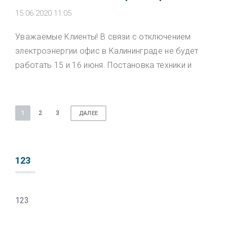
15.06.2020 11:05
Уважаемые Клиенты! В связи с отключением
электроэнергии офис в Калининграде не будет
работать 15 и 16 июня. Постановка техники и
П
1
2
3
ДАЛЕЕ
а
г
и
123
н
а
123
ц
и