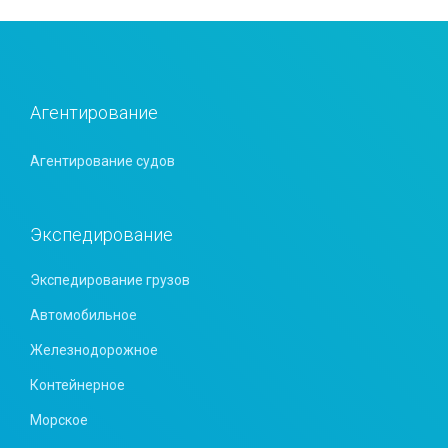
я
з
а
п
Агентирование
и
Агентирование судов
с
е
Экспедирование
й
Экспедирование грузов
Автомобильное
Железнодорожное
Контейнерное
Морское